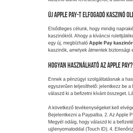
Új Apple Pay-t Elfogadó Kaszinó O
Elsődleges célunk, hogy mindig napraké
kaszinókról. Ahogy a kíváncsi rulettjáté
egy új, megbízható
Apple Pay kaszinór
kaszinók, amelyek átmentek biztonsági 
Hogyan Használható Az Apple Pay?
Ennek a pénzügyi szolgáltatásnak a has
egyszerűen teljesíthető: jelentkezz be 
válaszd ki a befizetni kívánt összeget. 
A következő tevékenységeket kell elvég
Bejelentkezni a Paypalba. 2. Az Apple Pa
Megyél odáig, hogy válaszd ki a befizeté
ujjlenyomatoddal (Touch ID). 4. Ellenőr