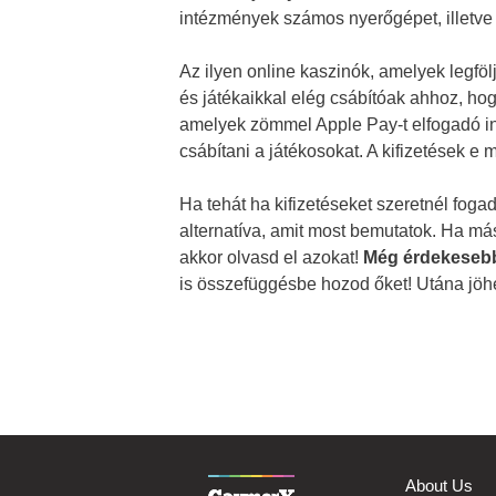
intézmények számos nyerőgépet, illetve a
Az ilyen online kaszinók, amelyek legfö
és játékaikkal elég csábítóak ahhoz, hog
amelyek zömmel Apple Pay-t elfogadó in
csábítani a játékosokat. A kifizetések 
Ha tehát ha kifizetéseket szeretnél fog
alternatíva, amit most bemutatok. Ha más
akkor olvasd el azokat!
Még érdekesebbé
is összefüggésbe hozod őket! Utána jöhe
About Us