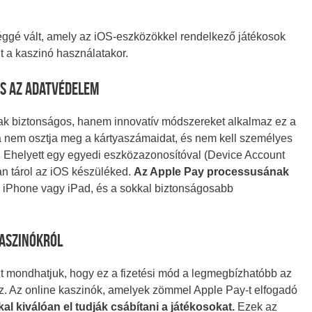
séggé vált, amely az iOS-eszközökkel rendelkező játékosok
 a kaszinó használatakor.
és Az Adatvédelem
ak biztonságos, hanem innovatív módszereket alkalmaz ez a
a nem osztja meg a kártyaszámaidat, és nem kell személyes
 Ehelyett egy egyedi eszközazonosítóval (Device Account
n tárol az iOS készüléked.
Az Apple Pay processusának
a iPhone vagy iPad, és a sokkal biztonságosabb
Kaszinókról
t mondhatjuk, hogy ez a fizetési mód a legmegbízhatóbb az
ez. Az online kaszinók, amelyek zömmel Apple Pay-t elfogadó
al kiválóan el tudják csábítani a játékosokat.
Ezek az