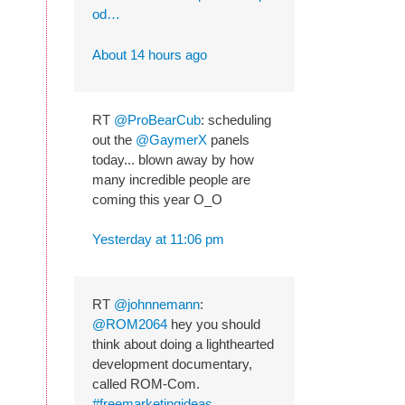
od…
About 14 hours ago
RT
@ProBearCub
: scheduling
out the
@GaymerX
panels
today... blown away by how
many incredible people are
coming this year O_O
Yesterday at 11:06 pm
RT
@johnnemann
:
@ROM2064
hey you should
think about doing a lighthearted
development documentary,
called ROM-Com.
#freemarketingideas