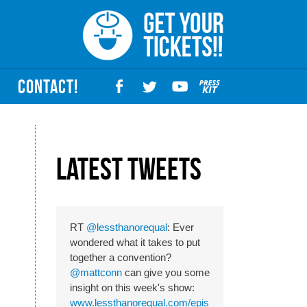
CONTACT!
Latest Tweets
RT
@lessthanorequal
: Ever
wondered what it takes to put
together a convention?
@mattconn
can give you some
insight on this week's show:
www.lessthanorequal.com/epis