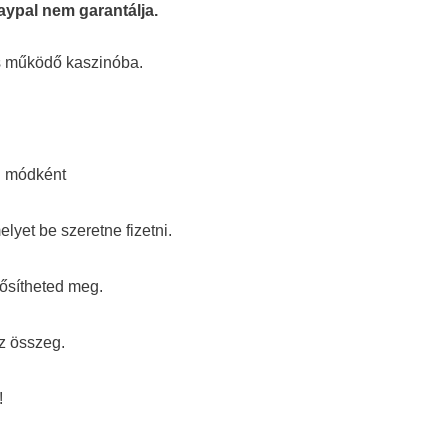
aypal nem garantálja.
s működő kaszinóba.
si módként
elyet be szeretne fizetni.
rősítheted meg.
z összeg.
!