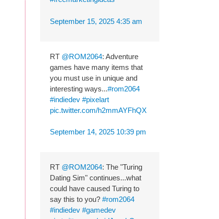
September 15, 2025 4:35 am
RT
@ROM2064
: Adventure
games have many items that
you must use in unique and
interesting ways...
#rom2064
#indiedev
#pixelart
pic.twitter.com/h2mmAYFhQX
September 14, 2025 10:39 pm
RT
@ROM2064
: The "Turing
Dating Sim" continues...what
could have caused Turing to
say this to you?
#rom2064
#indiedev
#gamedev