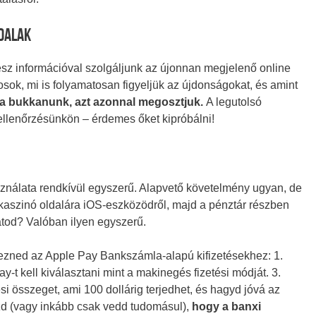
ldalak
sz információval szolgáljunk az újonnan megjelenő online
kosok, mi is folyamatosan figyeljük az újdonságokat, és amint
a bukkanunk, azt azonnal megosztjuk.
A legutolsó
ellenőrzésünkön – érdemes őket kipróbálni!
ználata rendkívül egyszerű. Alapvető követelmény ugyan, de
a kaszinó oldalára iOS-eszközödről, majd a pénztár részben
Látod? Valóban ilyen egyszerű.
ezned az Apple Pay Bankszámla-alapú kifizetésekhez: 1.
y-t kell kiválasztani mint a makinegés fizetési módját. 3.
si összeget, ami 100 dollárig terjedhet, és hagyd jóvá az
izd (vagy inkább csak vedd tudomásul),
hogy a banxi