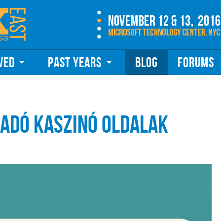
VED
PAST YEARS
BLOG
FORUMS
gadó Kaszinó Oldalak