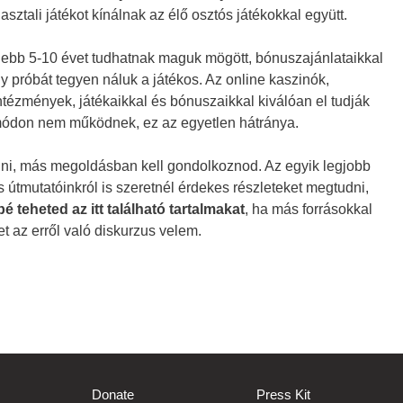
sztali játékot kínálnak az élő osztós játékokkal együtt.
ljebb 5-10 évet tudhatnak maguk mögött, bónuszajánlataikkal
y próbát tegyen náluk a játékos. Az online kaszinók,
tézmények, játékaikkal és bónuszaikkal kiválóan el tudják
e módon nem működnek, ez az egyetlen hátránya.
adni, más megoldásban kell gondolkoznod. Az egyik legjobb
 útmutatóinkról is szeretnél érdekes részleteket megtudni,
 teheted az itt található tartalmakat
, ha más forrásokkal
t az erről való diskurzus velem.
Donate
Press Kit