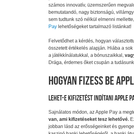
számos innovatív, üzemszerűen megvalósí
bemutatandó, nagy biztonságú, villámgyo
sem tudtunk szó nélkül elmenni mellette
Pay
lehetőségeket tartalmazó listánkat!
Felvetődhet a kérdés, hogyan választottuk
összetett értékelés alapján. Hiába a sok
a játékkínálatukkal, a bónuszaikkal,
vagy
Drága, érdemes őket csupán a tudásunk, 
Hogyan Fizess Be Appl
Lehet-e Kifizetést Indítani Apple P
Sajnálatos módon, az Apple Pay a megt
van, ami kifizetéseket tesz lehetővé.
Ez
jobban lásd az erősségeinket és gyenge
kaszinó banki lehetőségéről, a banki átut