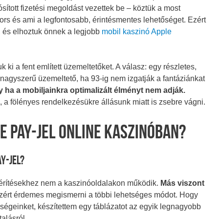
tott fizetési megoldást vezettek be – köztük a most
rs és ami a legfontosabb, érintésmentes lehetőséget. Ezért
, és elhoztuk önnek a legjobb
mobil kaszinó Apple
 ki a fent említett üzemeltetőket. A válasz: egy részletes,
 nagyszerű üzemeltető, ha 93-ig nem izgatják a fantáziánkat
 ha a mobiljainkra optimalizált élményt nem adják.
a fölényes rendelkezésükre állásunk miatt is zsebre vágni.
e Pay-jel Online Kaszinóban?
ay-jel?
érítésekhez nem a kaszinóoldalakon működik.
Más viszont
ért érdemes megismerni a többi lehetséges módot. Hogy
ségeinket, készítettem egy táblázatot az egyik legnagyobb
alásról.