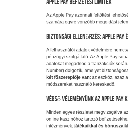
Apple Pay Befizetési Limitek
Az Apple Pay azonnali feltöltési lehető
számára egyre vonzóbb megoldást jelent
Biztonsági Ellenőrzés: Apple Pay 
A felhasználói adatok védelmére nemcs
pénzügyi szolgáltató. Az Apple Pay soh
adatokat megadnod a tranzakciók során.
Number) dolgozik, amelyet biztonságosa
két főszereplője van
: az eszköz, azaz 
módszereket használó kereskedő.
Végső Véleményünk Az Apple Pay 
Minden egyes részletet megvizsgálva az
online kaszinóhoz tartozó befizetésekh
intézmények,
játékaikkal és bónuszaikk